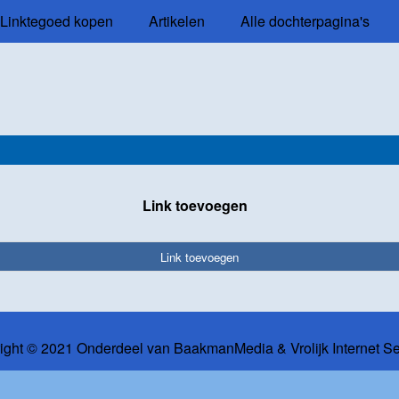
Linktegoed kopen
Artikelen
Alle dochterpagina's
Link toevoegen
Link toevoegen
ight © 2021 Onderdeel van
BaakmanMedia
&
Vrolijk Internet S